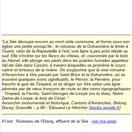
"La Sée découpe encore au nord cette commune, et forme sous son
église une petite presqu'île ; le ruisseau de la Gohannière la limite à
l'ouest, celui de la Repautaille à l'est, une ligne à peu près idéale au
sud. Elle s'incline sur les flancs du côteau, et, couronnée par le bois
du Hamel, elle plonge ses pieds dans les prairies humides appelées
Val-de-Sée dans Cassini, à travers lesquelles se promène le cours
calme et tortueux de la rivière. On soupçonne que la voie romaine
d'Avranches à Vire passait par Saint-Brice et la Gohannière, où se
trouvent quelques noms significatifs, le Perron, la Perrière, pour
franchir le gué de Tirepied, et se diriger sur Vire selon une ligne
jalonnée par de vieux tronçons de route et des noms topographiques
: Tirepied, la Ferrée, Saint-Georges de-Livoye (ou la Voie), Notre-
Dame-de-Livoye, le bois de César.."
Avranchin monumental et historique, Cantons d'Avranches, Brécey,
Ducey, Granville – p 80 - Édouard Le Héricher (
books.google.fr
)
A l'est : Ruisseau de l'Etang, affluent de la Sée :
voir ma page