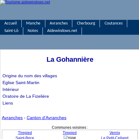
Accueil
Manche
Avranches
Cherbourg
Coutances
Saint-Lô
Notes
Aidewindows.net
La Gohannière
Origine du nom des villages
Eglise Saint-Martin
Intérieur
Oratoire de La Fizelière
Liens
Avranches
-
Canton d'Avranches
Communes voisines :
Tirepied
Tirepied
Vernix
Saint-Brice
Le Petit-Celland