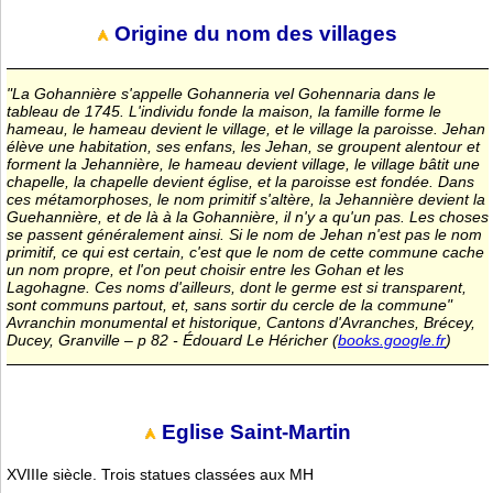
Origine du nom des villages
"La Gohannière s'appelle Gohanneria vel Gohennaria dans le
tableau de 1745. L'individu fonde la maison, la famille forme le
hameau, le hameau devient le village, et le village la paroisse. Jehan
élève une habitation, ses enfans, les Jehan, se groupent alentour et
forment la Jehannière, le hameau devient village, le village bâtit une
chapelle, la chapelle devient église, et la paroisse est fondée. Dans
ces métamorphoses, le nom primitif s'altère, la Jehannière devient la
Guehannière, et de là à la Gohannière, il n'y a qu'un pas. Les choses
se passent généralement ainsi. Si le nom de Jehan n'est pas le nom
primitif, ce qui est certain, c'est que le nom de cette commune cache
un nom propre, et l'on peut choisir entre les Gohan et les
Lagohagne. Ces noms d'ailleurs, dont le germe est si transparent,
sont communs partout, et, sans sortir du cercle de la commune"
Avranchin monumental et historique, Cantons d'Avranches, Brécey,
Ducey, Granville – p 82 - Édouard Le Héricher (
books.google.fr
)
Eglise Saint-Martin
XVIIIe siècle. Trois statues classées aux MH