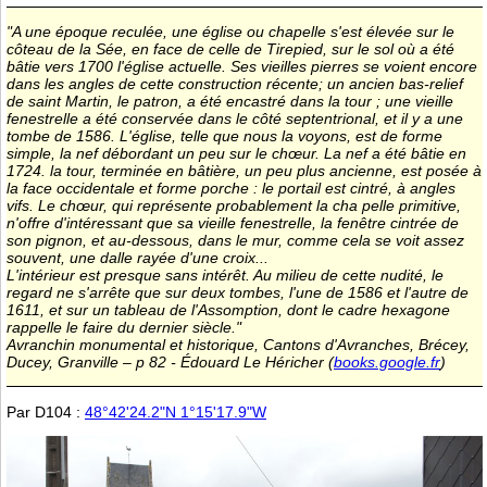
"A une époque reculée, une église ou chapelle s'est élevée sur le
côteau de la Sée, en face de celle de Tirepied, sur le sol où a été
bâtie vers 1700 l'église actuelle. Ses vieilles pierres se voient encore
dans les angles de cette construction récente; un ancien bas-relief
de saint Martin, le patron, a été encastré dans la tour ; une vieille
fenestrelle a été conservée dans le côté septentrional, et il y a une
tombe de 1586. L'église, telle que nous la voyons, est de forme
simple, la nef débordant un peu sur le chœur. La nef a été bâtie en
1724. la tour, terminée en bâtière, un peu plus ancienne, est posée à
la face occidentale et forme porche : le portail est cintré, à angles
vifs. Le chœur, qui représente probablement la cha pelle primitive,
n'offre d'intéressant que sa vieille fenestrelle, la fenêtre cintrée de
son pignon, et au-dessous, dans le mur, comme cela se voit assez
souvent, une dalle rayée d'une croix...
L'intérieur est presque sans intérêt. Au milieu de cette nudité, le
regard ne s'arrête que sur deux tombes, l'une de 1586 et l'autre de
1611, et sur un tableau de l'Assomption, dont le cadre hexagone
rappelle le faire du dernier siècle."
Avranchin monumental et historique, Cantons d'Avranches, Brécey,
Ducey, Granville – p 82 - Édouard Le Héricher (
books.google.fr
)
Par D104 :
48°42'24.2"N 1°15'17.9"W