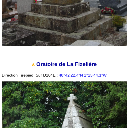
Oratoire de La Fizelière
Direction Tirepied. Sur D104E :
48°42'22.4"N 1°15'44.1"W