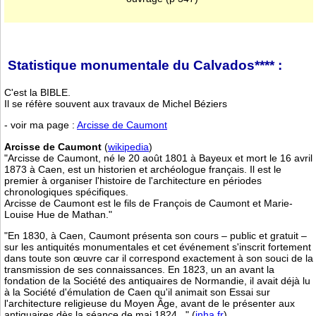
Statistique monumentale du Calvados**** :
C'est la BIBLE.
Il se réfère souvent aux travaux de Michel Béziers
- voir ma page :
Arcisse de Caumont
Arcisse de Caumont
(
wikipedia
)
"Arcisse de Caumont, né le 20 août 1801 à Bayeux et mort le 16 avril
1873 à Caen, est un historien et archéologue français. Il est le
premier à organiser l'histoire de l'architecture en périodes
chronologiques spécifiques.
Arcisse de Caumont est le fils de François de Caumont et Marie-
Louise Hue de Mathan."
"En 1830, à Caen, Caumont présenta son cours – public et gratuit –
sur les antiquités monumentales et cet événement s'inscrit fortement
dans toute son œuvre car il correspond exactement à son souci de la
transmission de ses connaissances. En 1823, un an avant la
fondation de la Société des antiquaires de Normandie, il avait déjà lu
à la Société d'émulation de Caen qu'il animait son Essai sur
l'architecture religieuse du Moyen Âge, avant de le présenter aux
antiquaires dès la séance de mai 1824..." (
inha.fr
)