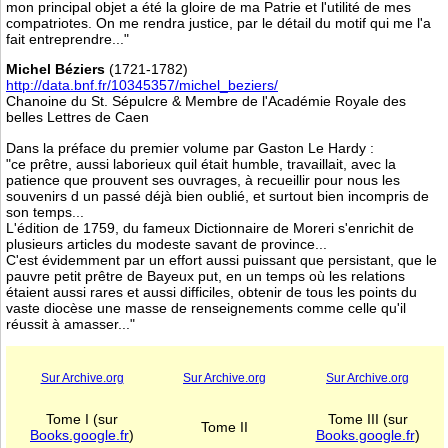
mon principal objet a été la gloire de ma Patrie et l'utilité de mes
compatriotes. On me rendra justice, par le détail du motif qui me l'a
fait entreprendre..."
Michel Béziers
(1721-1782)
http://data.bnf.fr/10345357/michel_beziers/
Chanoine du St. Sépulcre & Membre de l'Académie Royale des
belles Lettres de Caen
Dans la préface du premier volume par Gaston Le Hardy :
"ce prêtre, aussi laborieux quil était humble, travaillait, avec la
patience que prouvent ses ouvrages, à recueillir pour nous les
souvenirs d un passé déjà bien oublié, et surtout bien incompris de
son temps...
L'édition de 1759, du fameux Dictionnaire de Moreri s'enrichit de
plusieurs articles du modeste savant de province...
C'est évidemment par un effort aussi puissant que persistant, que le
pauvre petit prêtre de Bayeux put, en un temps où les relations
étaient aussi rares et aussi difficiles, obtenir de tous les points du
vaste diocèse une masse de renseignements comme celle qu'il
réussit à amasser..."
Sur Archive.org
Sur Archive.org
Sur Archive.org
Tome I (sur
Tome III (sur
Tome II
Books.google.fr
)
Books.google.fr
)