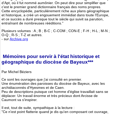
d'Apt, où il fut nommé aumônier. On peut dire pour simplifier que
c'est le premier grand dictionnaire français des noms propres.
Cette encyclopédie, particulièrement riche aux plans géographique
et historique, a créé un engouement immédiat dans toute l'Europe,
et ce succès a duré presque tout le siècle qui suivit sa parution,
entraînant de nombreuses rééditions."
Plusieurs volumes : A ; B ; B-C ; C-COM ; CON-E ; F-H ; H-L ; M-N ;
O-Q ; R-S ; T-Z et autres.
- sur
Archive.org
Mémoires pour servir à l'état historique et
géographique du diocèse de Bayeux***
Par Michel Béziers
Ce sont les ouvrages que j'ai consulté en premier.
Une énumération des paroisses du diocèse de Bayeux, avec les
archidiaconnés d'Hyesmes et de Caen.
Peu de descriptions puisque cet homme d'église travaillait sans se
déplacer. Un travail énorme et très précieux dont Arcisse de
Caumont va s'inspirer.
Il est, tout de suite, sympathique à la lecture :
"Ce n'est point flatterie quand je dis qu'en composant cet ouvrage,