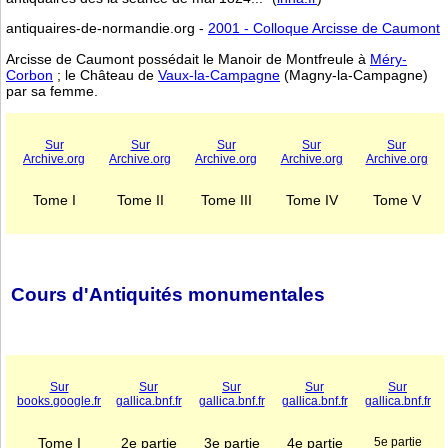
antiquaires-de-normandie.org -
2001 - Colloque Arcisse de Caumont
Arcisse de Caumont possédait le Manoir de Montfreule à
Méry-
Corbon
; le Château de
Vaux-la-Campagne
(Magny-la-Campagne)
par sa femme.
Sur
Sur
Sur
Sur
Sur
Archive.org
Archive.org
Archive.org
Archive.org
Archive.org
Tome I
Tome II
Tome III
Tome IV
Tome V
Cours d'Antiquités monumentales
Sur
Sur
Sur
Sur
Sur
books.google.fr
gallica.bnf.fr
gallica.bnf.fr
gallica.bnf.fr
gallica.bnf.fr
Tome I
2e partie
3e partie
4e partie
5e partie