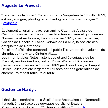
Auguste Le Prévost :
"né à Bernay le 3 juin 1787 et mort à La Vaupalière le 14 juillet 1859,
est un géologue, philologue, archéologue et historien français."
(
Wikipedia
)
Également à l’origine, avec son ami, le Caennais Arcisse de
Caumont, des recherches sur l’architecture romane et gothique en
Normandie et en France, il a cofondé, en 1824, avec ce dernier,
Charles de Gerville et l’abbé Gervais de La Rue, la Société des
antiquaires de Normandie...
Passionné d’histoire normande, il publie l’œuvre en cinq volumes du
chroniqueur normand Orderic Vital...
Les innombrables Notes historiques et archéologiques de Le
Prévost, restées inédites, ont fait l’objet d’une publication en
plusieurs volumes entre 1866 et 1869 par Louis Passy et Léopold
Delisle : elles ont été largement utilisées par des générations de
chercheurs et font toujours autorité.
Gaston Le Hardy :
Il était vice secrétaire de la Société des Antiquaires de Normandie
Il a rédigé la préface des ouvrages de Michel Béziers.
Présenté souvent comme "éditeur scientifique" (
abes.fr
)