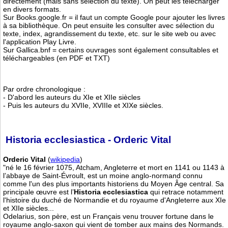
directement (mais sans sélection du texte). On peut les télécharger
en divers formats.
Sur Books.google.fr = il faut un compte Google pour ajouter les livres
à sa bibliothèque. On peut ensuite les consulter avec sélection du
texte, index, agrandissement du texte, etc. sur le site web ou avec
l'application Play Livre.
Sur Gallica.bnf = certains ouvrages sont également consultables et
téléchargeables (en PDF et TXT)
Par ordre chronologique :
- D'abord les auteurs du XIe et XIIe siècles
- Puis les auteurs du XVIIe, XVIIIe et XIXe siècles.
Historia ecclesiastica - Orderic Vital
Orderic Vital
(
wikipedia
)
"né le 16 février 1075, Atcham, Angleterre et mort en 1141 ou 1143 à
l’abbaye de Saint-Évroult, est un moine anglo-normand connu
comme l'un des plus importants historiens du Moyen Âge central. Sa
principale œuvre est l’
Historia ecclesiastica
qui retrace notamment
l'histoire du duché de Normandie et du royaume d'Angleterre aux XIe
et XIIe siècles...
Odelarius, son père, est un Français venu trouver fortune dans le
royaume anglo-saxon qui vient de tomber aux mains des Normands.