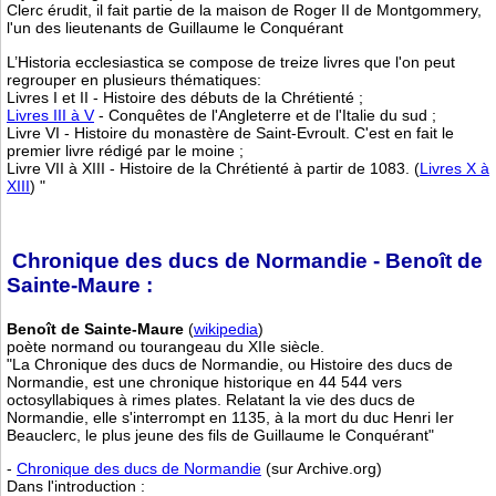
Clerc érudit, il fait partie de la maison de Roger II de Montgommery,
l'un des lieutenants de Guillaume le Conquérant
L’Historia ecclesiastica se compose de treize livres que l'on peut
regrouper en plusieurs thématiques:
Livres I et II - Histoire des débuts de la Chrétienté ;
Livres III à V
- Conquêtes de l'Angleterre et de l'Italie du sud ;
Livre VI - Histoire du monastère de Saint-Evroult. C'est en fait le
premier livre rédigé par le moine ;
Livre VII à XIII - Histoire de la Chrétienté à partir de 1083. (
Livres X à
XIII
) "
Chronique des ducs de Normandie - Benoît de
Sainte-Maure :
Benoît de Sainte-Maure
(
wikipedia
)
poète normand ou tourangeau du XIIe siècle.
"La Chronique des ducs de Normandie, ou Histoire des ducs de
Normandie, est une chronique historique en 44 544 vers
octosyllabiques à rimes plates. Relatant la vie des ducs de
Normandie, elle s'interrompt en 1135, à la mort du duc Henri Ier
Beauclerc, le plus jeune des fils de Guillaume le Conquérant"
-
Chronique des ducs de Normandie
(sur Archive.org)
Dans l'introduction :