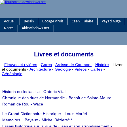
Accueil
Bessin
Bocage virois
Caen - Falaise
Pays d'Auge
Notes
Aidewindows.net
Livres et documents
-
Fleuves et rivières
-
Gares
-
Arcisse de Caumont
-
Histoire
- Livres
et documents -
Architecture
-
Géologie
-
Vidéos
-
Cartes
-
Généalogie
Historia ecclesiastica - Orderic Vital
Chronique des ducs de Normandie - Benoît de Sainte-Maure
Roman de Rou - Wace
Le Grand Dictionnaire Historique - Louis Moréri
Mémoires... Bayeux - Michel Béziers***
Essais historique sur la ville de Caen et son arrondissement -