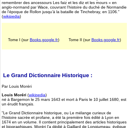
remembrer des ancessours Les faiz et les diz et les mours » en
anglo-normand par Wace, couvrant l’histoire du duché de Normandie
de l’époque de Rollon jusqu’à la bataille de Tinchebray, en 1106."
(
wikipedia
)
Tome I (sur
Books.google.fr
)
Tome II (sur
Books.google.fr
)
Le Grand Dictionnaire Historique :
Par Louis Moréri
Louis Moréri
(
wikipedia
)
né à Bargemon le 25 mars 1643 et mort à Paris le 10 juillet 1680, est
un érudit français.
"Le Grand Dictionnaire historique, ou Le mélange curieux de
l'histoire sacrée et profane, a été la première fois édité à Lyon en
1674 en un volume. Il contient principalement des articles historiques
et biographiques. Moréri l'a dédié à Gaillard de Longjumeau, évêque