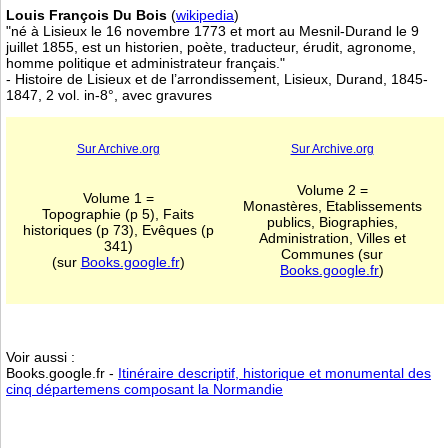
Louis François Du Bois
(
wikipedia
)
"né à Lisieux le 16 novembre 1773 et mort au Mesnil-Durand le 9
juillet 1855, est un historien, poète, traducteur, érudit, agronome,
homme politique et administrateur français."
- Histoire de Lisieux et de l’arrondissement, Lisieux, Durand, 1845-
1847, 2 vol. in-8°, avec gravures
Sur Archive.org
Sur Archive.org
Volume 2 =
Volume 1 =
Monastères, Etablissements
Topographie (p 5), Faits
publics, Biographies,
historiques (p 73), Evêques (p
Administration, Villes et
341)
Communes (sur
(sur
Books.google.fr
)
Books.google.fr
)
Voir aussi :
Books.google.fr -
Itinéraire descriptif, historique et monumental des
cinq départemens composant la Normandie