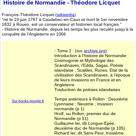
Histoire de Normandie - Théodore Licquet
François-Théodore Licquet (
wikipedia
)
"né le 19 juin 1787 à Caudebec-en-Caux et mort le 1er novembre
1832 à Rouen, est un conservateur et historien local français."
- Histoire de Normandie, depuis les temps les plus reculés jusqu'à la
conquête de l'Angleterre en 1066
- Tome 1 : (sur
archive.org
)
Introduction à l'histoire de Normandie :
Cosmogonie et Mythologie des
Scandinaves, l'Edda, Sagas, Poésie
islandaise ; Scaldes, Runes, Etat de la
civilisation des Scandinaves, à l'époque
de leurs invasions en France et en
Angleterre
Traductioin de poésies islandaises
Temps antérieurs à Rollon : Deuxième
Sur books.google.fr
Lyonnaise ; Neustrie ; invasion
normande (p 1)
Hrolf, ou Rollon, premier duc de
Normandie (p 51)
Guillaume Ier, dit Longue-Epée,
deuxième duc de Normandie (p 105)
Richard Ier, dit Sans-Peur, troisième