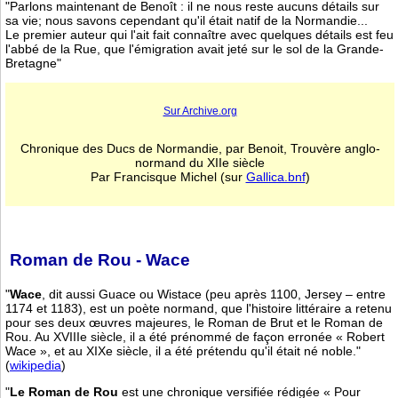
"Parlons maintenant de Benoît : il ne nous reste aucuns détails sur
sa vie; nous savons cependant qu'il était natif de la Normandie...
Le premier auteur qui l'ait fait connaître avec quelques détails est feu
l'abbé de la Rue, que l'émigration avait jeté sur le sol de la Grande-
Bretagne"
Sur Archive.org
Chronique des Ducs de Normandie, par Benoit, Trouvère anglo-
normand du XIIe siècle
Par Francisque Michel (sur
Gallica.bnf
)
Roman de Rou - Wace
"
Wace
, dit aussi Guace ou Wistace (peu après 1100, Jersey – entre
1174 et 1183), est un poète normand, que l'histoire littéraire a retenu
pour ses deux œuvres majeures, le Roman de Brut et le Roman de
Rou. Au XVIIIe siècle, il a été prénommé de façon erronée « Robert
Wace », et au XIXe siècle, il a été prétendu qu'il était né noble."
(
wikipedia
)
"
Le Roman de Rou
est une chronique versifiée rédigée « Pour