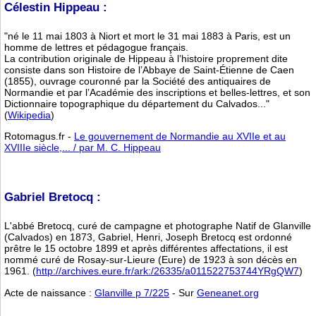
Célestin Hippeau :
"né le 11 mai 1803 à Niort et mort le 31 mai 1883 à Paris, est un
homme de lettres et pédagogue français.
La contribution originale de Hippeau à l’histoire proprement dite
consiste dans son Histoire de l’Abbaye de Saint-Étienne de Caen
(1855), ouvrage couronné par la Société des antiquaires de
Normandie et par l’Académie des inscriptions et belles-lettres, et son
Dictionnaire topographique du département du Calvados..."
(
Wikipedia
)
Rotomagus.fr -
Le gouvernement de Normandie au XVIIe et au
XVIIIe siècle,... / par M. C. Hippeau
Gabriel Bretocq :
L'abbé Bretocq, curé de campagne et photographe Natif de Glanville
(Calvados) en 1873, Gabriel, Henri, Joseph Bretocq est ordonné
prêtre le 15 octobre 1899 et après différentes affectations, il est
nommé curé de Rosay-sur-Lieure (Eure) de 1923 à son décès en
1961. (
http://archives.eure.fr/ark:/26335/a011522753744YRgQW7
)
Acte de naissance :
Glanville p 7/225
- Sur
Geneanet.org