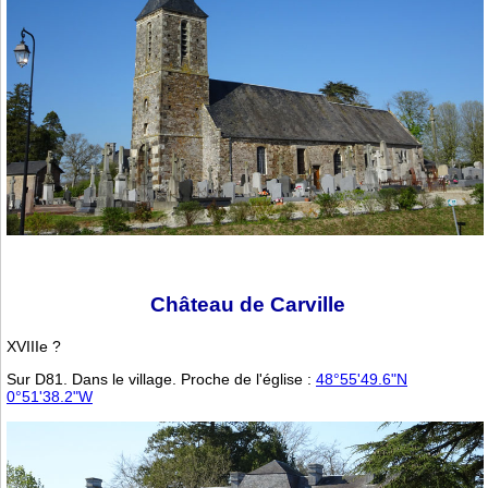
Château de Carville
XVIIIe ?
Sur D81. Dans le village. Proche de l'église :
48°55'49.6"N
0°51'38.2"W