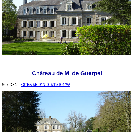
Château de M. de Guerpel
Sur D81 :
48°55'55.9"N 0°51'59.4"W