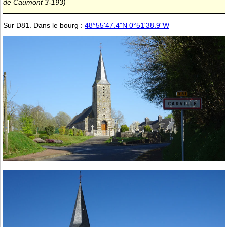
de Caumont 3-193)
Sur D81. Dans le bourg :
48°55'47.4"N 0°51'38.9"W