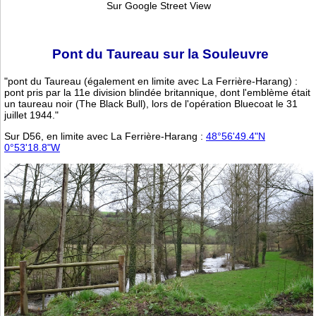
Sur Google Street View
Pont du Taureau sur la Souleuvre
"pont du Taureau (également en limite avec La Ferrière-Harang) :
pont pris par la 11e division blindée britannique, dont l'emblème était
un taureau noir (The Black Bull), lors de l'opération Bluecoat le 31
juillet 1944."
Sur D56, en limite avec La Ferrière-Harang :
48°56'49.4"N
0°53'18.8"W