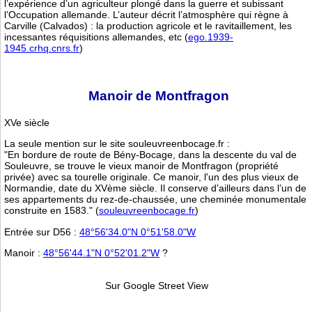
l’expérience d’un agriculteur plongé dans la guerre et subissant
l’Occupation allemande. L’auteur décrit l’atmosphère qui règne à
Carville (Calvados) : la production agricole et le ravitaillement, les
incessantes réquisitions allemandes, etc (
ego.1939-
1945.crhq.cnrs.fr
)
Manoir de Montfragon
XVe siècle
La seule mention sur le site souleuvreenbocage.fr :
"En bordure de route de Bény-Bocage, dans la descente du val de
Souleuvre, se trouve le vieux manoir de Montfragon (propriété
privée) avec sa tourelle originale. Ce manoir, l'un des plus vieux de
Normandie, date du XVème siècle. Il conserve d’ailleurs dans l’un de
ses appartements du rez-de-chaussée, une cheminée monumentale
construite en 1583." (
souleuvreenbocage.fr
)
Entrée sur D56 :
48°56'34.0"N 0°51'58.0"W
Manoir :
48°56'44.1"N 0°52'01.2"W
?
Sur Google Street View