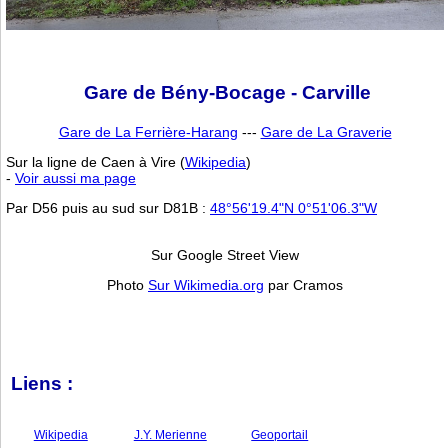
Gare de Bény-Bocage - Carville
Gare de La Ferrière-Harang
---
Gare de La Graverie
Sur la ligne de Caen à Vire (
Wikipedia
)
-
Voir aussi ma page
Par D56 puis au sud sur D81B :
48°56'19.4"N 0°51'06.3"W
Sur Google Street View
Photo
Sur Wikimedia.org
par Cramos
Liens :
Wikipedia
J.Y. Merienne
Geoportail